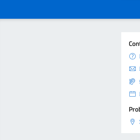
Con
Prob