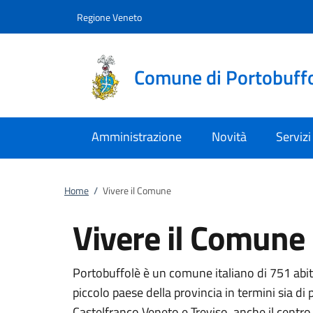
Vai al contenuto
accedi al menu
footer.enter
Regione Veneto
Comune di Portobuff
Amministrazione
Novità
Servizi
Home
/
Vivere il Comune
Vivere il Comune
Portobuffolè è un comune italiano di 751 abitan
piccolo paese della provincia in termini sia di
Castelfranco Veneto e Treviso, anche il centro