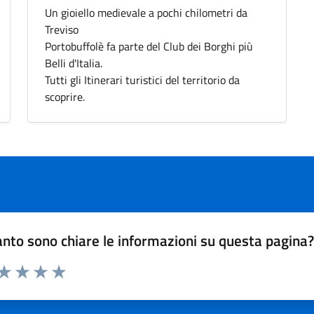
Un gioiello medievale a pochi chilometri da
Treviso
Portobuffolè fa parte del Club dei Borghi più
Belli d'Italia.
Tutti gli Itinerari turistici del territorio da
scoprire.
nto sono chiare le informazioni su questa pagina
 da 1 a 5 stelle la pagina
anda
ta 1 stelle su 5
Valuta 2 stelle su 5
Valuta 3 stelle su 5
Valuta 4 stelle su 5
Valuta 5 stelle su 5