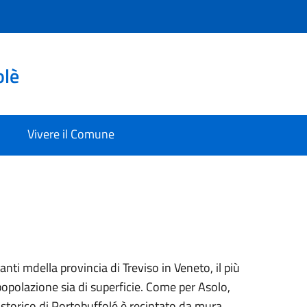
olè
Vivere il Comune
ti mdella provincia di Treviso in Veneto, il più
 popolazione sia di superficie. Come per Asolo,
 storico di Portobuffolé è recintato da mura.