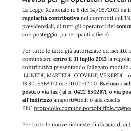
La Legge Regionale n. 8 del 14/05/2013 ha i
regolarità contributiva
nei confronti dell’INPS
previdenziali, di tutti gli operatori del
comme
con posteggio, partecipanti a fiere).
Per tutte le ditte già autorizzate ed iscritte
comunicare
entro il 31 luglio 2013
la regola
contributiva presentando l’allegato modulo 
LUNEDI’, MARTEDI', GIOVEDI', VENERDI’ or
18.30; SABATO ore 10.00-12.00
Escluso i sa
posta o via fax ( al n. 0422 850267), o via po
all’indirizzo
anaport@tin.it o alla casella
PEC
protocollo.comune.portobuffole.tv@pec
Per tutte le nuove richieste di
rilascio di a