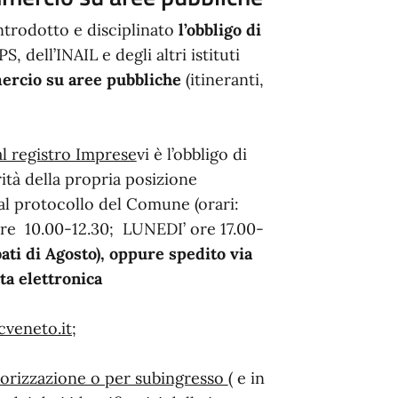
ntrodotto e disciplinato
l’obbligo di
, dell’INAIL e degli altri istituti
rcio su aree pubbliche
(itineranti,
 al registro Imprese
vi è l’obbligo di
rità della propria posizione
al protocollo del Comune (orari:
e 10.00-12.30; LUNEDI’ ore 17.00-
bati di Agosto
), oppure spedito via
sta elettronica
veneto.it;
utorizzazione o per subingresso
( e in