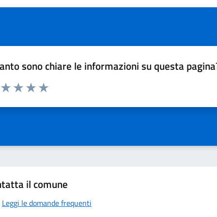
anto sono chiare le informazioni su questa pagina
a da 1 a 5 stelle la pagina
manda
ta 1 stelle su 5
Valuta 2 stelle su 5
Valuta 3 stelle su 5
Valuta 4 stelle su 5
Valuta 5 stelle su 5
tatta il comune
Leggi le domande frequenti