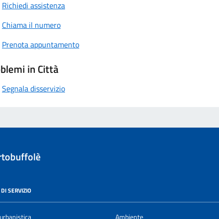
Richiedi assistenza
Chiama il numero
Prenota appuntamento
blemi in Città
Segnala disservizio
tobuffolè
DI SERVIZIO
urbanistica
Ambiente