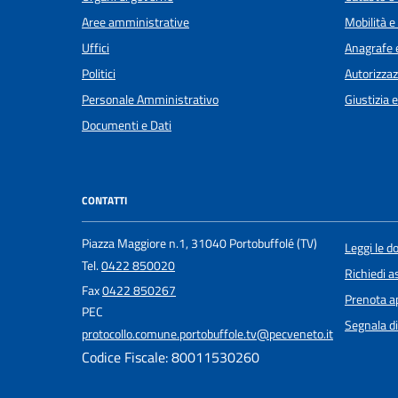
Aree amministrative
Mobilità e
Uffici
Anagrafe e
Politici
Autorizzaz
Personale Amministrativo
Giustizia 
Documenti e Dati
CONTATTI
Piazza Maggiore n.1, 31040 Portobuffolé (TV)
Leggi le 
Tel.
0422 850020
Richiedi a
Fax
0422 850267
Prenota 
PEC
Segnala di
protocollo.comune.portobuffole.tv@pecveneto.it
Codice Fiscale: 80011530260