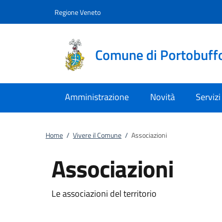
Vai al contenuto
accedi al menu
footer.enter
Regione Veneto
Comune di Portobuff
Amministrazione
Novità
Servizi
Home
/
Vivere il Comune
/
Associazioni
Associazioni
Le associazioni del territorio