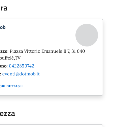
ura
ob
izzo:
Piazza Vittorio Emanuele II 7, 31 040
buffolè,TV
ono:
0422850742
:
eventi@dotmob.it
ORI DETTAGLI
rezza