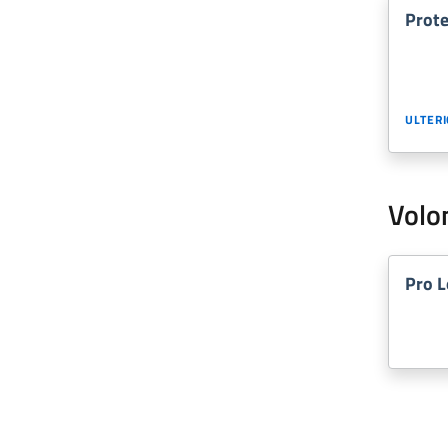
Prote
ULTERI
Volo
Pro L