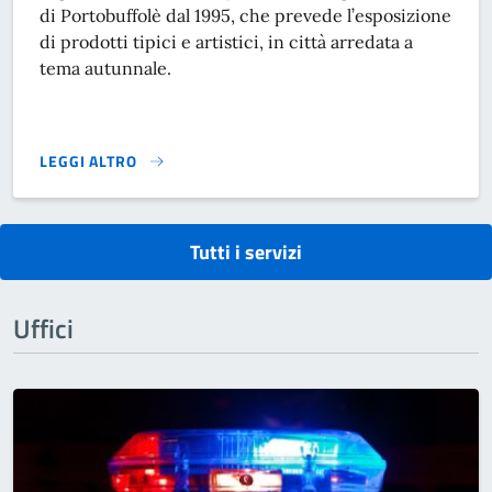
di Portobuffolè dal 1995, che prevede l’esposizione
di prodotti tipici e artistici, in città arredata a
tema autunnale.
LEGGI ALTRO
PRENOTAZIONI MOSTRA/MERCATO FESTA D'AUTUNNO}
Tutti i servizi
Uffici