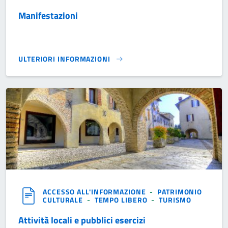
Manifestazioni
ULTERIORI INFORMAZIONI
MANIFESTAZIONI}
ACCESSO ALL'INFORMAZIONE
-
PATRIMONIO
CULTURALE
-
TEMPO LIBERO
-
TURISMO
Attività locali e pubblici esercizi