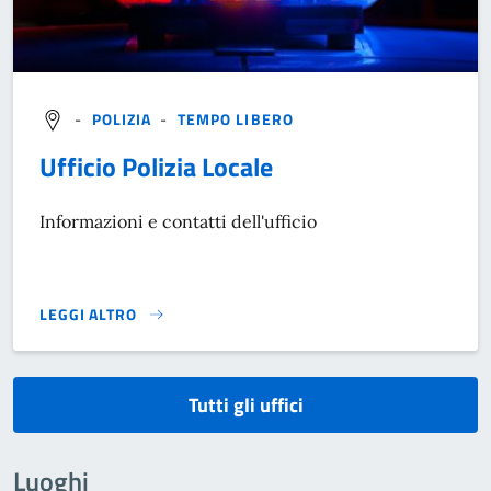
-
POLIZIA
-
TEMPO LIBERO
Ufficio Polizia Locale
Informazioni e contatti dell'ufficio
LEGGI ALTRO
}
Tutti gli uffici
Luoghi