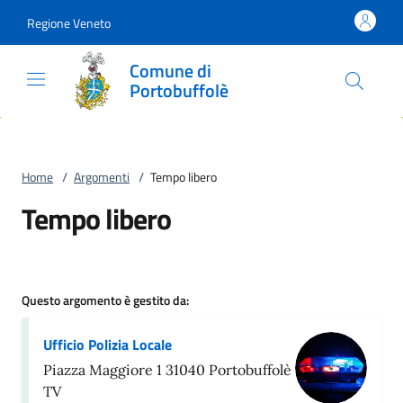
Vai al contenuto
accedi al menu
footer.enter
Regione Veneto
Comune di
Portobuffolè
Home
/
Argomenti
/
Tempo libero
Tempo libero
Questo argomento è gestito da:
Ufficio Polizia Locale
Piazza Maggiore 1 31040 Portobuffolè
TV