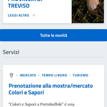
TREVISO
LEGGI ALTRO
DISPOSIZIONI PER LA RACCOLTA FUNGHI ANNO 2025 NEL TE
Tutte le novità
Servizi
-
MERCATO
-
TEMPO LIBERO
-
TURISMO
Prenotazione alla mostra/mercato
Colori e Sapori
“Colori e Sapori a Portobuffolè” è una