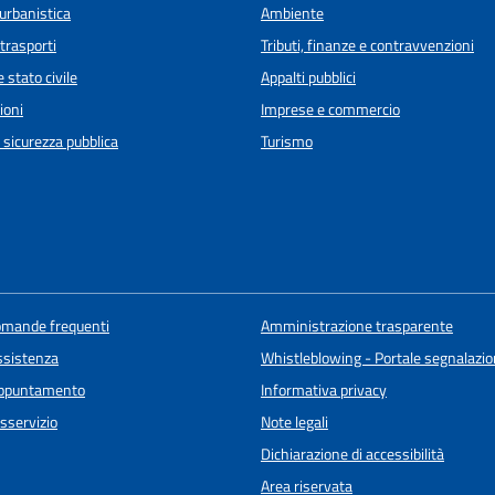
urbanistica
Ambiente
 trasporti
Tributi, finanze e contravvenzioni
 stato civile
Appalti pubblici
ioni
Imprese e commercio
e sicurezza pubblica
Turismo
domande frequenti
Amministrazione trasparente
ssistenza
Whistleblowing - Portale segnalazione
appuntamento
Informativa privacy
sservizio
Note legali
Dichiarazione di accessibilità
Area riservata