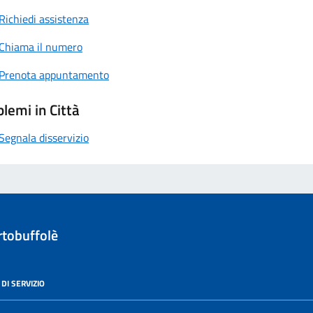
Richiedi assistenza
Chiama il numero
Prenota appuntamento
lemi in Città
Segnala disservizio
tobuffolè
DI SERVIZIO