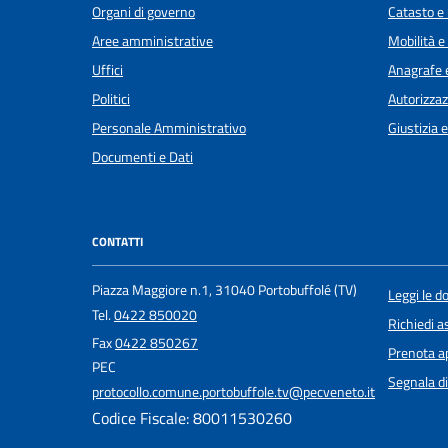
Organi di governo
Catasto e 
Aree amministrative
Mobilità e
Uffici
Anagrafe e
Politici
Autorizzaz
Personale Amministrativo
Giustizia 
Documenti e Dati
CONTATTI
Piazza Maggiore n.1, 31040 Portobuffolé (TV)
Leggi le 
Tel.
0422 850020
Richiedi a
Fax
0422 850267
Prenota 
PEC
Segnala di
protocollo.comune.portobuffole.tv@pecveneto.it
Codice Fiscale: 80011530260