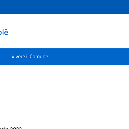
olè
Vivere il Comune
I