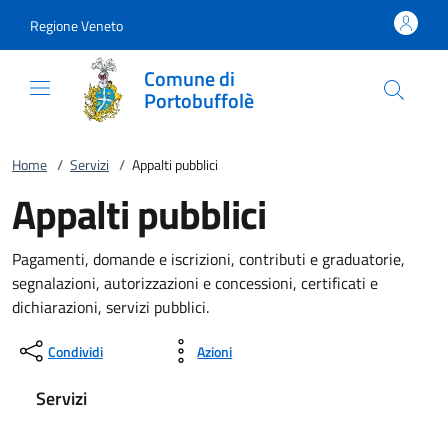
Vai al contenuto
accedi al menu
footer.enter
Regione Veneto
Comune di
Portobuffolè
Home
/
Servizi
/
Appalti pubblici
Appalti pubblici
Pagamenti, domande e iscrizioni, contributi e graduatorie,
segnalazioni, autorizzazioni e concessioni, certificati e
dichiarazioni, servizi pubblici.
Condividi
Azioni
Servizi