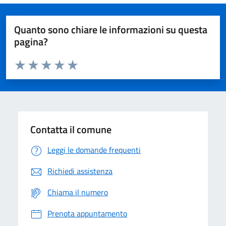
Quanto sono chiare le informazioni su questa
pagina?
Valuta da 1 a 5 stelle la pagina
Domanda
Valuta 1 stelle su 5
Valuta 2 stelle su 5
Valuta 3 stelle su 5
Valuta 4 stelle su 5
Valuta 5 stelle su 5
Contatta il comune
Leggi le domande frequenti
Richiedi assistenza
Chiama il numero
Prenota appuntamento