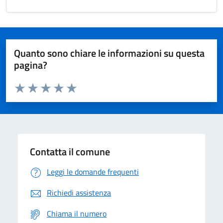
Quanto sono chiare le informazioni su questa
pagina?
Valuta da 1 a 5 stelle la pagina
Domanda
Valuta 1 stelle su 5
Valuta 2 stelle su 5
Valuta 3 stelle su 5
Valuta 4 stelle su 5
Valuta 5 stelle su 5
Contatta il comune
Leggi le domande frequenti
Richiedi assistenza
Chiama il numero