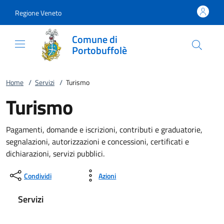
Vai al contenuto
accedi al menu
footer.enter
Regione Veneto
Comune di
Portobuffolè
Home
/
Servizi
/
Turismo
Turismo
Pagamenti, domande e iscrizioni, contributi e graduatorie,
segnalazioni, autorizzazioni e concessioni, certificati e
dichiarazioni, servizi pubblici.
Condividi
Azioni
Servizi