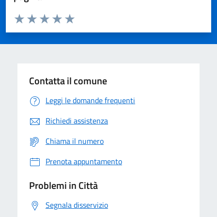
Valuta da 1 a 5 stelle la pagina
Domanda
Valuta 1 stelle su 5
Valuta 2 stelle su 5
Valuta 3 stelle su 5
Valuta 4 stelle su 5
Valuta 5 stelle su 5
Contatta il comune
Leggi le domande frequenti
Richiedi assistenza
Chiama il numero
Prenota appuntamento
Problemi in Città
Segnala disservizio