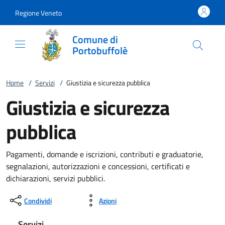
Vai al contenuto
accedi al menu
footer.enter
Regione Veneto
Comune di
Portobuffolè
Home
/
Servizi
/
Giustizia e sicurezza pubblica
Giustizia e sicurezza
pubblica
Pagamenti, domande e iscrizioni, contributi e graduatorie,
segnalazioni, autorizzazioni e concessioni, certificati e
dichiarazioni, servizi pubblici.
Condividi
Azioni
Servizi