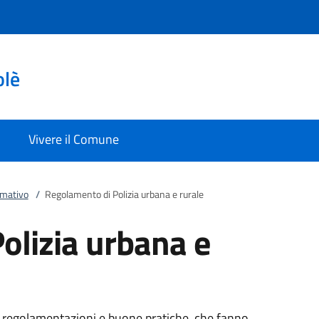
olè
Vivere il Comune
rmativo
/
Regolamento di Polizia urbana e rurale
olizia urbana e
di regolamentazioni e buone pratiche, che fanno