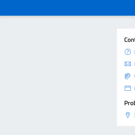
Con
Prob