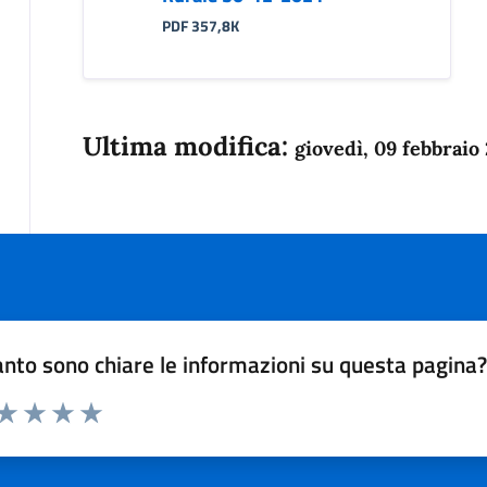
PDF 357,8K
Ultima modifica:
giovedì, 09 febbraio
nto sono chiare le informazioni su questa pagina
 da 1 a 5 stelle la pagina
anda
ta 1 stelle su 5
Valuta 2 stelle su 5
Valuta 3 stelle su 5
Valuta 4 stelle su 5
Valuta 5 stelle su 5