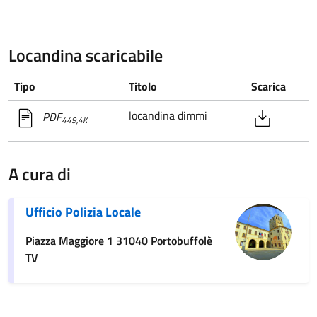
Locandina scaricabile
Tipo
Titolo
Scarica
locandina dimmi
PDF
449,4K
A cura di
Ufficio Polizia Locale
Piazza Maggiore 1 31040 Portobuffolè
TV