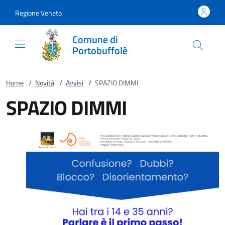
Vai al contenuto
accedi al menu
footer.enter
Regione Veneto
Comune di
Portobuffolè
Home
/
Novità
/
Avvisi
/
SPAZIO DIMMI
SPAZIO DIMMI