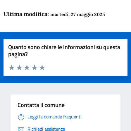
Ultima modifica:
martedì, 27 maggio 2025
Quanto sono chiare le informazioni su questa
pagina?
Valuta da 1 a 5 stelle la pagina
Domanda
Valuta 1 stelle su 5
Valuta 2 stelle su 5
Valuta 3 stelle su 5
Valuta 4 stelle su 5
Valuta 5 stelle su 5
Contatta il comune
Leggi le domande frequenti
Richiedi assistenza