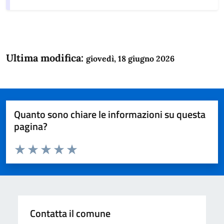
Ultima modifica:
giovedì, 18 giugno 2026
Quanto sono chiare le informazioni su questa
pagina?
Valuta da 1 a 5 stelle la pagina
Domanda
Valuta 1 stelle su 5
Valuta 2 stelle su 5
Valuta 3 stelle su 5
Valuta 4 stelle su 5
Valuta 5 stelle su 5
Contatta il comune