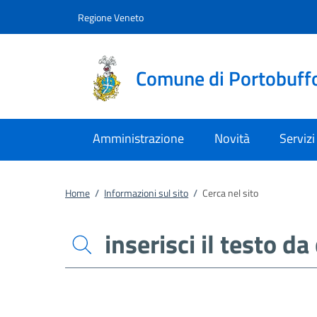
Vai al contenuto
accedi al menu
footer.enter
Regione Veneto
Comune di Portobuff
Amministrazione
Novità
Servizi
Home
/
Informazioni sul sito
/
Cerca nel sito