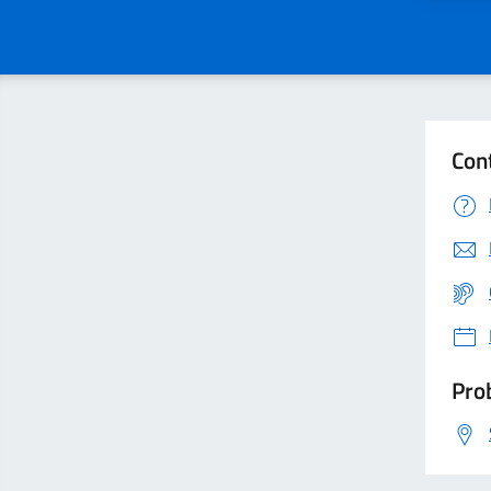
Con
Prob