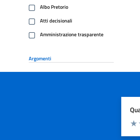
Albo Pretorio
Atti decisionali
Amministrazione trasparente
Argomenti
Qua
Valuta
Dom
Valu