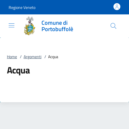
Vai al contenuto
accedi al menu
footer.enter
Regione Veneto
Comune di
Portobuffolè
Home
/
Argomenti
/
Acqua
Acqua