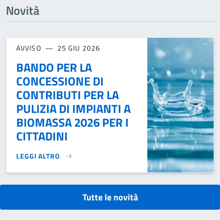
Novità
AVVISO
25 GIU 2026
BANDO PER LA
CONCESSIONE DI
CONTRIBUTI PER LA
PULIZIA DI IMPIANTI A
BIOMASSA 2026 PER I
CITTADINI
LEGGI ALTRO
BANDO PER LA CONCESSIONE DI CONTRIBUTI PER LA PULIZIA
Tutte le novità