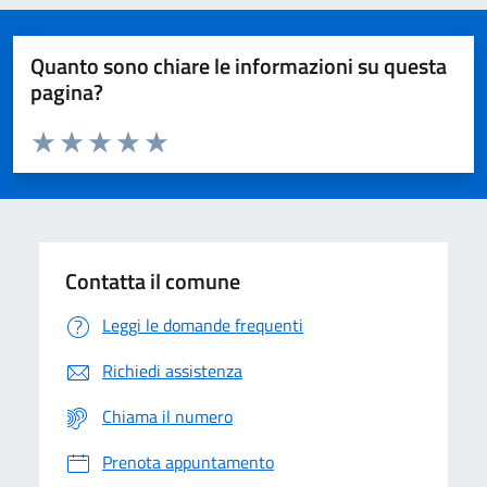
Quanto sono chiare le informazioni su questa
pagina?
Valuta da 1 a 5 stelle la pagina
Domanda
Valuta 1 stelle su 5
Valuta 2 stelle su 5
Valuta 3 stelle su 5
Valuta 4 stelle su 5
Valuta 5 stelle su 5
Contatta il comune
Leggi le domande frequenti
Richiedi assistenza
Chiama il numero
Prenota appuntamento