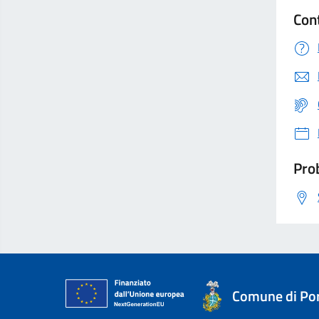
Con
Prob
Comune di Por