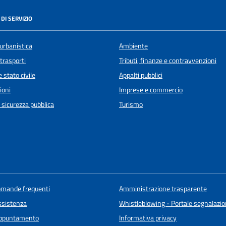
DI SERVIZIO
urbanistica
Ambiente
 trasporti
Tributi, finanze e contravvenzioni
 stato civile
Appalti pubblici
ioni
Imprese e commercio
e sicurezza pubblica
Turismo
domande frequenti
Amministrazione trasparente
ssistenza
Whistleblowing - Portale segnalazione
appuntamento
Informativa privacy