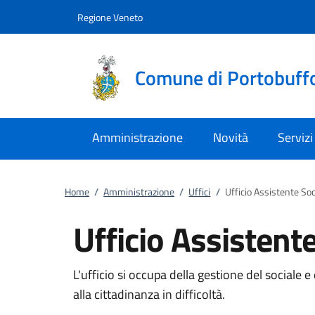
Vai al contenuto
accedi al menu
footer.enter
Regione Veneto
Comune di Portobuff
Amministrazione
Novità
Servizi
Home
/
Amministrazione
/
Uffici
/
Ufficio Assistente Soc
Ufficio Assistent
L'ufficio si occupa della gestione del sociale e
alla cittadinanza in difficoltà.