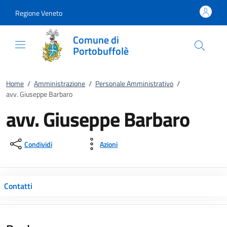
Vai al contenuto
accedi al menu
footer.enter
Regione Veneto
Comune di
Portobuffolè
Home
/
Amministrazione
/
Personale Amministrativo
/
avv. Giuseppe Barbaro
avv. Giuseppe Barbaro
Condividi
Azioni
Contatti