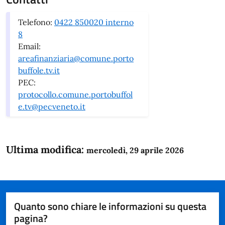
Telefono:
0422 850020 interno
8
Email:
areafinanziaria@comune.porto
buffole.tv.it
PEC:
protocollo.comune.portobuffol
e.tv@pecveneto.it
Ultima modifica:
mercoledì, 29 aprile 2026
Quanto sono chiare le informazioni su questa
pagina?