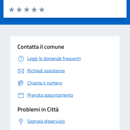
Valuta da 1 a 5 stelle la pagina
Domanda
Valuta 1 stelle su 5
Valuta 2 stelle su 5
Valuta 3 stelle su 5
Valuta 4 stelle su 5
Valuta 5 stelle su 5
Contatta il comune
Leggi le domande frequenti
Richiedi assistenza
Chiama il numero
Prenota appuntamento
Problemi in Città
Segnala disservizio