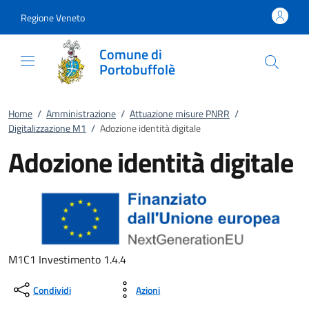
Vai al contenuto
accedi al menu
footer.enter
Regione Veneto
Comune di
Portobuffolè
Home
/
Amministrazione
/
Attuazione misure PNRR
/
Digitalizzazione M1
/
Adozione identità digitale
Adozione identità digitale
M1C1 Investimento 1.4.4
Condividi
Azioni