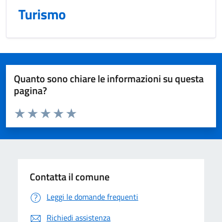
Turismo
Quanto sono chiare le informazioni su questa
pagina?
Valuta da 1 a 5 stelle la pagina
Domanda
Valuta 1 stelle su 5
Valuta 2 stelle su 5
Valuta 3 stelle su 5
Valuta 4 stelle su 5
Valuta 5 stelle su 5
Contatta il comune
Leggi le domande frequenti
Richiedi assistenza