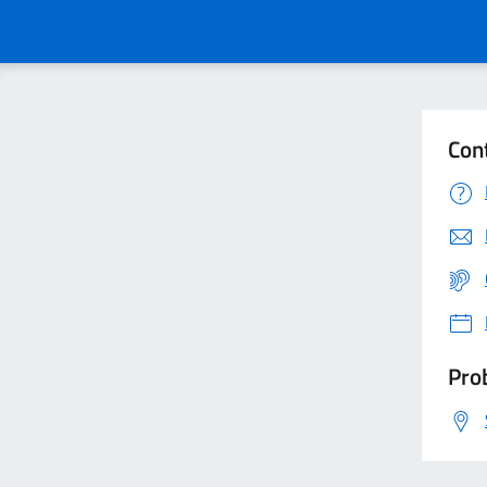
Con
Prob