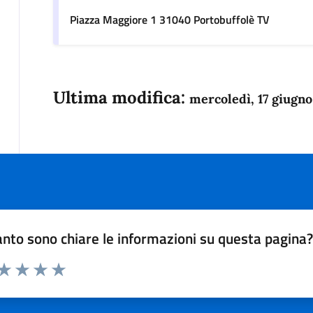
Piazza Maggiore 1 31040 Portobuffolè TV
Ultima modifica:
mercoledì, 17 giugn
nto sono chiare le informazioni su questa pagina
 da 1 a 5 stelle la pagina
anda
ta 1 stelle su 5
Valuta 2 stelle su 5
Valuta 3 stelle su 5
Valuta 4 stelle su 5
Valuta 5 stelle su 5