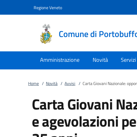
Vai al contenuto
accedi al menu
footer.enter
Regione Veneto
Comune di Portobuff
Amministrazione
Novità
Servizi
Home
/
Novità
/
Avvisi
/
Carta Giovani Nazionale: opport
Carta Giovani Na
e agevolazioni per