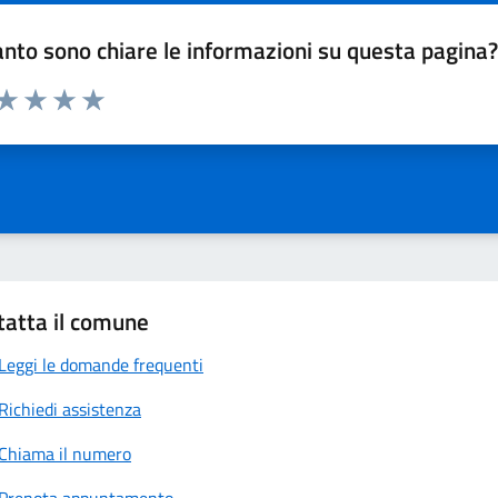
nto sono chiare le informazioni su questa pagina
 da 1 a 5 stelle la pagina
anda
ta 1 stelle su 5
Valuta 2 stelle su 5
Valuta 3 stelle su 5
Valuta 4 stelle su 5
Valuta 5 stelle su 5
tatta il comune
Leggi le domande frequenti
Richiedi assistenza
Chiama il numero