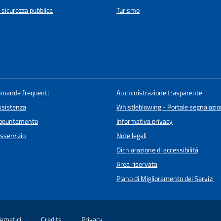
e sicurezza pubblica
Turismo
domande frequenti
Amministrazione trasparente
ssistenza
Whistleblowing - Portale segnalazione
appuntamento
Informativa privacy
sservizio
Note legali
Dichiarazione di accessibilità
Area riservata
Piano di Miglioramento dei Servizi
Tematici
Credits
Privacy