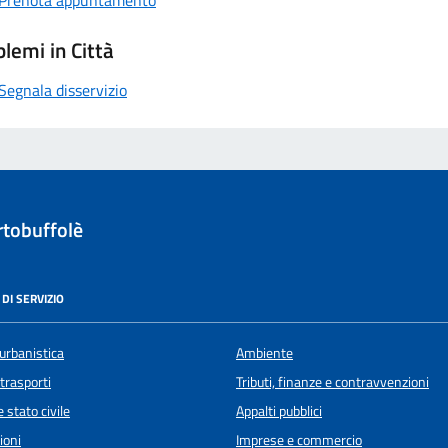
Prenota appuntamento
lemi in Città
Segnala disservizio
tobuffolè
DI SERVIZIO
urbanistica
Ambiente
 trasporti
Tributi, finanze e contravvenzioni
 stato civile
Appalti pubblici
ioni
Imprese e commercio