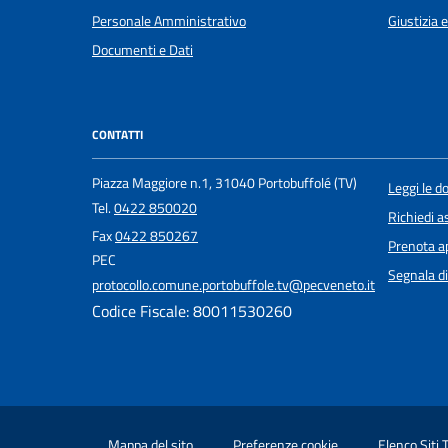
Personale Amministrativo
Giustizia 
Documenti e Dati
CONTATTI
Piazza Maggiore n.1, 31040 Portobuffolé (TV)
Leggi le 
Tel.
0422 850020
Richiedi a
Fax
0422 850267
Prenota 
PEC
Segnala di
protocollo.comune.portobuffole.tv@pecveneto.it
Codice Fiscale: 80011530260
Mappa del sito
Preferenze cookie
Elenco Siti 