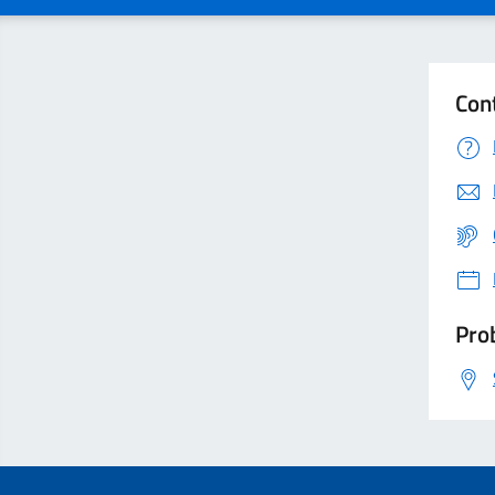
Con
Prob