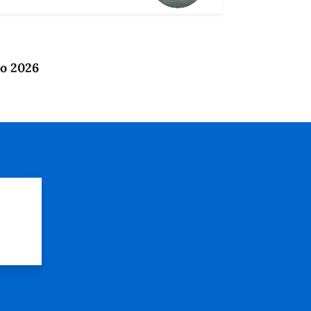
io 2026
?