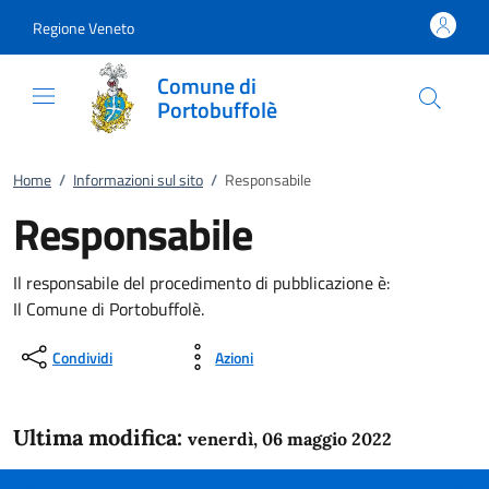
Vai al contenuto
accedi al menu
footer.enter
Regione Veneto
Comune di
Portobuffolè
Home
/
Informazioni sul sito
/
Responsabile
Responsabile
Il responsabile del procedimento di pubblicazione è:
Il Comune di Portobuffolè.
Condividi
Azioni
Ultima modifica:
venerdì, 06 maggio 2022