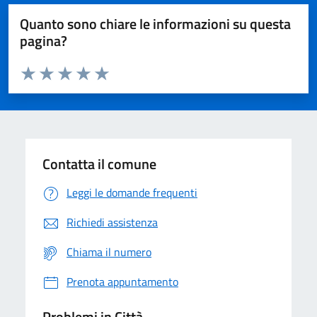
Quanto sono chiare le informazioni su questa
pagina?
Valuta da 1 a 5 stelle la pagina
Domanda
Valuta 1 stelle su 5
Valuta 2 stelle su 5
Valuta 3 stelle su 5
Valuta 4 stelle su 5
Valuta 5 stelle su 5
Contatta il comune
Leggi le domande frequenti
Richiedi assistenza
Chiama il numero
Prenota appuntamento
Problemi in Città