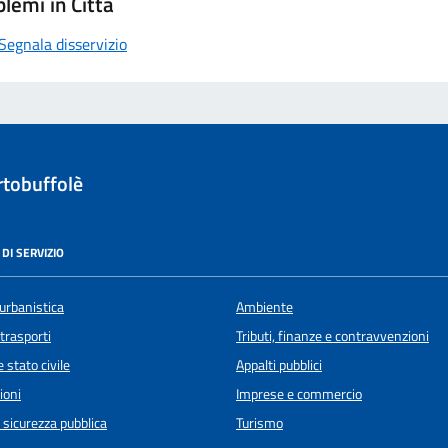
lemi in Città
Segnala disservizio
tobuffolè
DI SERVIZIO
urbanistica
Ambiente
 trasporti
Tributi, finanze e contravvenzioni
 stato civile
Appalti pubblici
ioni
Imprese e commercio
e sicurezza pubblica
Turismo