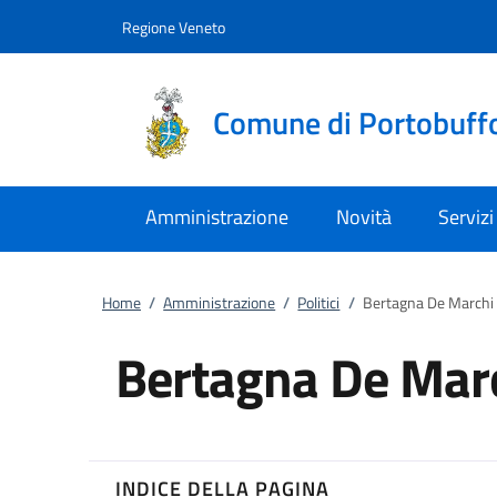
Vai al contenuto
accedi al menu
footer.enter
Regione Veneto
Comune di Portobuff
Amministrazione
Novità
Servizi
Home
/
Amministrazione
/
Politici
/
Bertagna De Marchi 
Bertagna De Marc
INDICE DELLA PAGINA