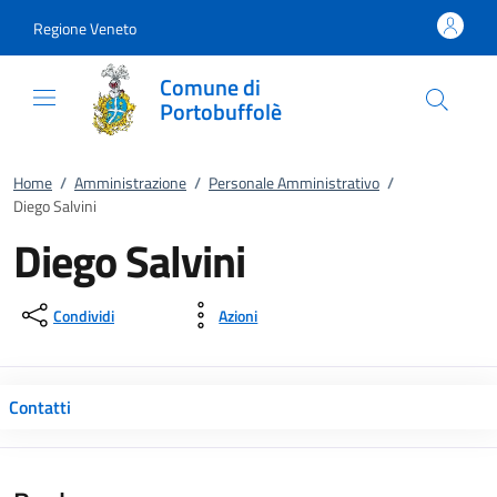
Vai al contenuto
accedi al menu
footer.enter
Regione Veneto
Comune di
Portobuffolè
Home
/
Amministrazione
/
Personale Amministrativo
/
Diego Salvini
Diego Salvini
Condividi
Azioni
Contatti