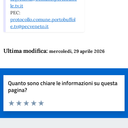
le.tv.it
PEC:
protocollo.comune.portobuffol
e.tv@pecveneto.it
Ultima modifica:
mercoledì, 29 aprile 2026
Quanto sono chiare le informazioni su questa
pagina?
Valuta da 1 a 5 stelle la pagina
Domanda
Valuta 1 stelle su 5
Valuta 2 stelle su 5
Valuta 3 stelle su 5
Valuta 4 stelle su 5
Valuta 5 stelle su 5