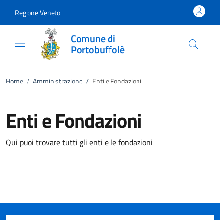
Vai al contenuto
accedi al menu
footer.enter
Regione Veneto
Comune di
Portobuffolè
Home
/
Amministrazione
/
Enti e Fondazioni
Enti e Fondazioni
Qui puoi trovare tutti gli enti e le fondazioni