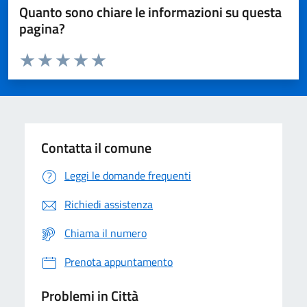
Quanto sono chiare le informazioni su questa
pagina?
Valuta da 1 a 5 stelle la pagina
Domanda
Valuta 1 stelle su 5
Valuta 2 stelle su 5
Valuta 3 stelle su 5
Valuta 4 stelle su 5
Valuta 5 stelle su 5
Contatta il comune
Leggi le domande frequenti
Richiedi assistenza
Chiama il numero
Prenota appuntamento
Problemi in Città